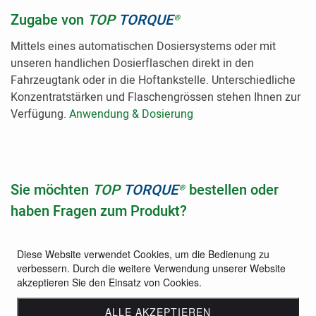
Zugabe von
TOP
TORQUE
®
Mittels eines automatischen Dosiersystems
oder mit
unseren handlichen Dosierflaschen direkt in den
Fahrzeugtank oder in die Hoftankstelle. Unterschiedliche
Konzentratstärken und Flaschengrössen stehen Ihnen zur
Verfügung.
Anwendung & Dosierung
Sie möchten
T
OP
TORQUE
bestellen oder
®
haben Fragen zum Produkt?
Dann kontaktieren Sie uns gerne per E-Mail unter:
switzerland@top-torque.com
.
Diese Website verwendet Cookies, um die Bedienung zu
verbessern. Durch die weitere Verwendung unserer Website
Wir freuen uns auf Ihre Anfrage!
akzeptieren Sie den Einsatz von Cookies.
ALLE AKZEPTIEREN